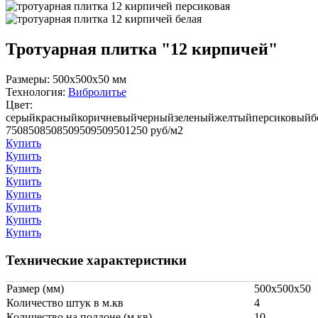
Тротуарная плитка "12 кирпичей"
Размеры:
500x500x50 мм
Технология:
Вибролитье
Цвет:
серый
красный
коричневый
черный
зеленый
желтый
персиковый
б
750
850
850
850
950
950
950
1250
руб/м2
Купить
Купить
Купить
Купить
Купить
Купить
Купить
Купить
Технические характеристики
Размер (мм)
500x500x50
Количество штук в м.кв
4
Количество на поддоне (м.кв)
10